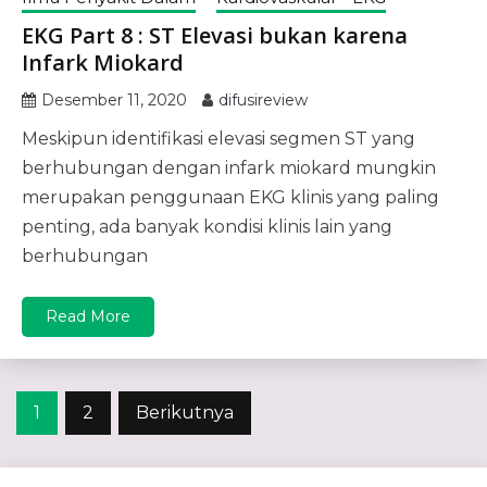
EKG Part 8 : ST Elevasi bukan karena
Infark Miokard
Desember 11, 2020
difusireview
Meskipun identifikasi elevasi segmen ST yang
berhubungan dengan infark miokard mungkin
merupakan penggunaan EKG klinis yang paling
penting, ada banyak kondisi klinis lain yang
berhubungan
Read More
Paginasi
1
2
Berikutnya
pos