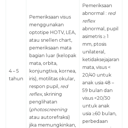
Pemeriksaan
abnormal :
red
Pemeriksaan visus
reflex
menggunakan
abnormal, pupil
optotipe HOTV, LEA,
asimetris ≥ 1
atau snellen chart,
mm, ptosis
pemeriksaan mata
unilateral,
bagian luar (kelopak
ketidaksejajaran
mata, orbita,
mata, visus <
4 – 5
konjungtiva, kornea,
20/40 untuk
tahun
iris), motilitas okular,
anak usia 48 –
respon pupil,
red
59 bulan dan
reflex
, skrining
visus <20/30
penglihatan
untuk anak
(
photoscreening
usia ≥60 bulan,
atau autorefraksi)
perbedaan
jika memungkinkan,