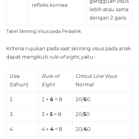
gangguan visus
refleks kornea
lebih atau sama
dengan 2 garis.
Tabel Skrining Visus pada Pediatrik
Kriteria rujukan pada saat skrining visus pada anak
dapat mengikuti
rule of eight
, yaitu :
Usia
Rule of
Critical Line
Visus
(tahun)
Eight
Normal
2
2 +
6
= 8
20/
6
0
3
3 +
5
= 8
20/
5
0
4
4 +
4
= 8
20/
4
0