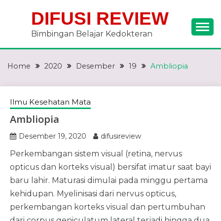
Skip
DIFUSI REVIEW
to
content
Bimbingan Belajar Kedokteran
Home
2020
Desember
19
Ambliopia
Ilmu Kesehatan Mata
Ambliopia
Desember 19, 2020
difusireview
Perkembangan sistem visual (retina, nervus
opticus dan korteks visual) bersifat imatur saat bayi
baru lahir. Maturasi dimulai pada minggu pertama
kehidupan. Myelinisasi dari nervus opticus,
perkembangan korteks visual dan pertumbuhan
dari corpus geniculatum lateral terjadi hingga dua