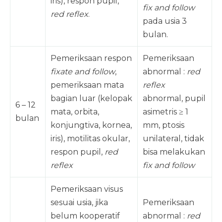
iris), respon pupil,
fix and follow
red reflex
.
pada usia 3
bulan.
Pemeriksaan respon
Pemeriksaan
fixate and follow
,
abnormal :
red
pemeriksaan mata
reflex
bagian luar (kelopak
abnormal, pupil
6 – 12
mata, orbita,
asimetris ≥ 1
bulan
konjungtiva, kornea,
mm, ptosis
iris), motilitas okular,
unilateral, tidak
respon pupil,
red
bisa melakukan
reflex
fix and follow
Pemeriksaan visus
sesuai usia, jika
Pemeriksaan
belum kooperatif
abnormal :
red