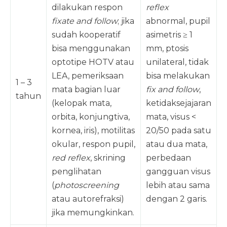
dilakukan respon
reflex
fixate and follow
; jika
abnormal, pupil
sudah kooperatif
asimetris ≥ 1
bisa menggunakan
mm, ptosis
optotipe HOTV atau
unilateral, tidak
LEA, pemeriksaan
bisa melakukan
1 – 3
mata bagian luar
fix and follow
,
tahun
(kelopak mata,
ketidaksejajaran
orbita, konjungtiva,
mata, visus <
kornea, iris), motilitas
20/50 pada satu
okular, respon pupil,
atau dua mata,
red reflex
, skrining
perbedaan
penglihatan
gangguan visus
(
photoscreening
lebih atau sama
atau autorefraksi)
dengan 2 garis.
jika memungkinkan.