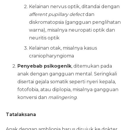
Kelainan nervus optik, ditandai dengan
afferent pupillary defect
dan
diskromatopsia (gangguan penglihatan
warna), misalnya neuropati optik dan
neuritis optik
Kelainan otak, misalnya kasus
craniopharyngioma
Penyebab psikogenik
, ditemukan pada
anak dengan gangguan mental. Seringkali
disertai gejala somatik seperti nyeri kepala,
fotofobia, atau diplopia, misalnya gangguan
konversi dan
malingering
.
Tatalaksana
Anak dengan ambliopia harus dirujuk ke dokter