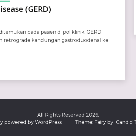
isease (GERD)
itemukan pada pasien di poliklinik. GERD
liran retrograde kandungan gastroduodenal ke
All Rights Reserved 2026.
y powered by WordPress
|
Theme: Fairy by
Candid