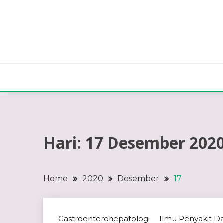
Skip
to
content
Hari:
17 Desember 202
Home
2020
Desember
17
Gastroenterohepatologi
Ilmu Penyakit D