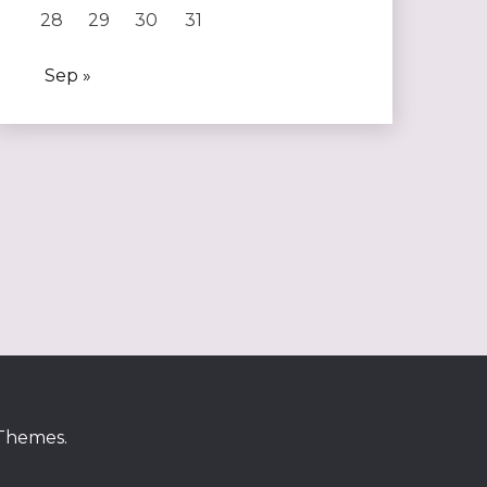
28
29
30
31
Sep »
 Themes
.