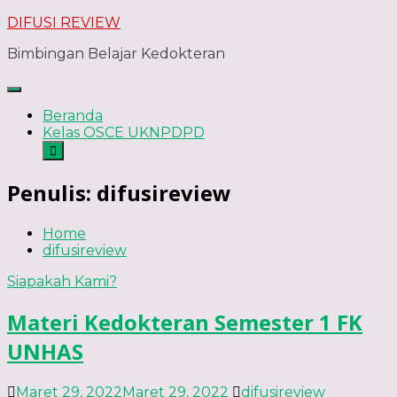
Skip
DIFUSI REVIEW
to
Bimbingan Belajar Kedokteran
content
Beranda
Kelas OSCE UKNPDPD
Penulis:
difusireview
Home
difusireview
Siapakah Kami?
Materi Kedokteran Semester 1 FK
UNHAS
Maret 29, 2022
Maret 29, 2022
difusireview