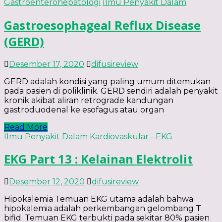
Gastroenterohepatologi
Ilmu Penyakit Dalam
Gastroesophageal Reflux Disease
(GERD)
Desember 17, 2020
difusireview
GERD adalah kondisi yang paling umum ditemukan
pada pasien di poliklinik. GERD sendiri adalah penyakit
kronik akibat aliran retrograde kandungan
gastroduodenal ke esofagus atau organ
Read More
Ilmu Penyakit Dalam
Kardiovaskular - EKG
EKG Part 13 : Kelainan Elektrolit
Desember 12, 2020
difusireview
Hipokalemia Temuan EKG utama adalah bahwa
hipokalemia adalah perkembangan gelombang T
bifid. Temuan EKG terbukti pada sekitar 80% pasien