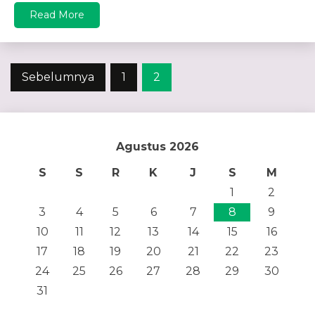
Read More
Paginasi
Sebelumnya
1
2
pos
Agustus 2026
S
S
R
K
J
S
M
1
2
3
4
5
6
7
8
9
10
11
12
13
14
15
16
17
18
19
20
21
22
23
24
25
26
27
28
29
30
31